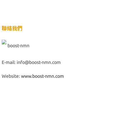
聯絡我們
boost-nmn
E-mail: info@boost-nmn.com
Website:
www.boost-nmn.com